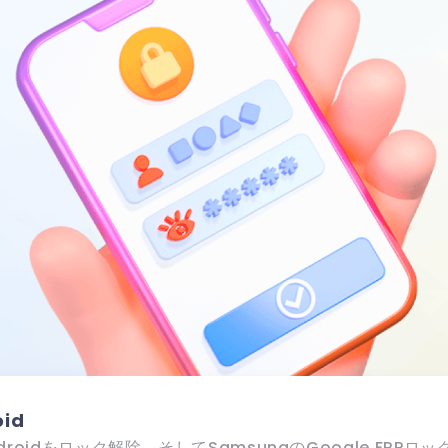
oid
roidをロック解除、そしてSamsungのGoogle FRPロ