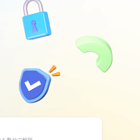
削除
iOSアクティ
ベーションロ
ック解除
iPhone/iPad/iPod
touch のアクティ
ベーションロック
をすばやく回避
iTunes
Backup
Unlocker
iTunesバック
アップのパス
ワードを簡単
に削除
iOS
Password
Manager
iPhone/iPad
ックを数分で解除