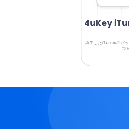
4uKey iTu
紛失したiTunesの
つ