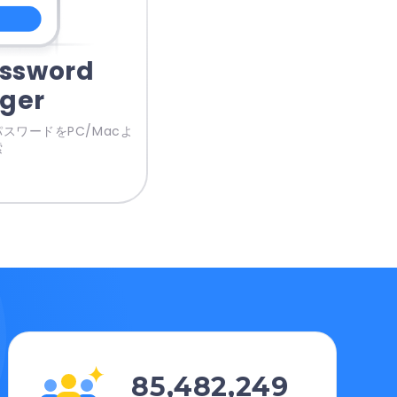
ssword
ger
たパスワードをPC/Macよ
索
85,482,249