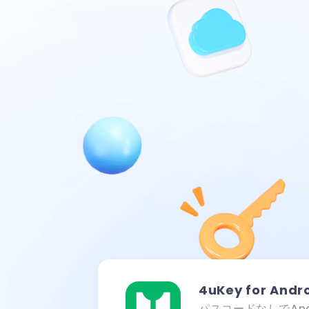
4uKey for Andr
パスコードなしでAnd