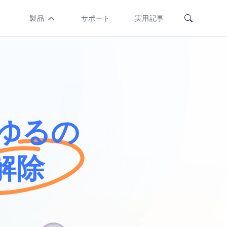
製品
サポート
実用記事
iPhone
ロック
解除
画面パス
コード
Apple ID/
あらゆるの
機能制
限/MDMロ
ックを解
除
解除
Android
ロック解
除
Android 画
面ロックと
Samsung
FRPロックを